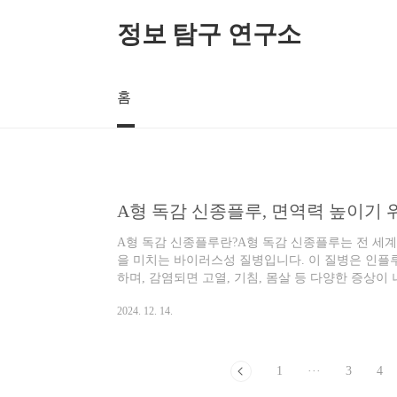
본문 바로가기
정보 탐구 연구소
홈
A형 독감 신종플루, 면역력 높이기 
A형 독감 신종플루란?A형 독감 신종플루는 전 세
을 미치는 바이러스성 질병입니다. 이 질병은 인플
하며, 감염되면 고열, 기침, 몸살 등 다양한 증상이
노인이나 어린이들에게 치명적일 수 있죠. 하지만 
2024. 12. 14.
루를 예방하고 면역력을 높이는 방법이 많이 있습니
기그렇다면 A형 독감 신종플루가 어떻게 전파되는지
바이러스는 주로 호흡기를 통해 전파되며, 감염된
다. 따라서 밀폐된 공간이나 사람 많은 곳에서는 더
1
···
3
4
과 손 씻기를 통해 조금이나마 예방할 수 있습니다.