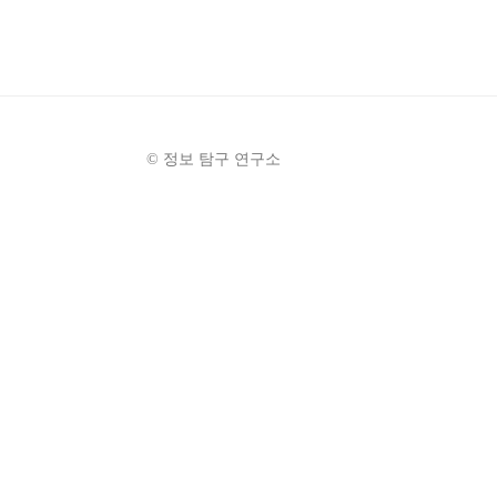
© 정보 탐구 연구소