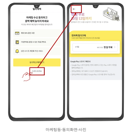
마케팅등-동의화면-사진