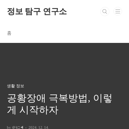
본문 바로가기
정보 탐구 연구소
홈
생활 정보
공황장애 극복방법, 이렇
게 시작하자
by ＠§□◀
2024. 12. 14.